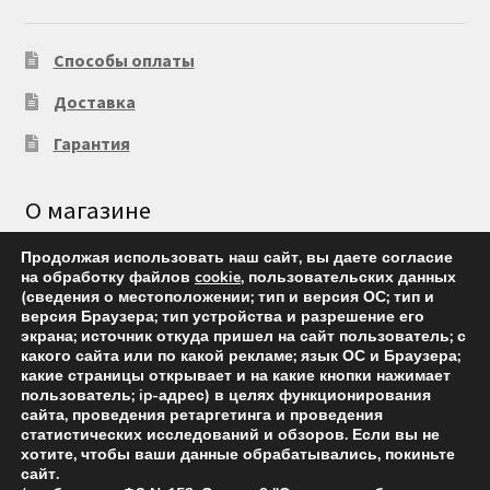
Способы оплаты
Доставка
Гарантия
О магазине
Продолжая использовать наш сайт, вы даете согласие
на обработку файлов
cookie
, пользовательских данных
Контакты
(сведения о местоположении; тип и версия ОС; тип и
версия Браузера; тип устройства и разрешение его
экрана; источник откуда пришел на сайт пользователь; с
какого сайта или по какой рекламе; язык ОС и Браузера;
какие страницы открывает и на какие кнопки нажимает
пользователь; ip-адрес) в целях функционирования
сайта, проведения ретаргетинга и проведения
«Оптодан.RU» интернет-магазин медицинской техники
статистических исследований и обзоров. Если вы не
Предоставленная информация несет справочный
хотите, чтобы ваши данные обрабатывались, покиньте
сайт.
характер и не является публичной офертой,